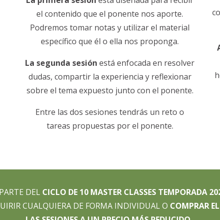
La primera sesión
está diseñada para recibir
co
el contenido que el ponente nos aporte.
Podremos tomar notas y utilizar el material
específico que él o ella nos proponga.
La segunda sesión
está enfocada en resolver
h
dudas, compartir la experiencia y reflexionar
sobre el tema expuesto junto con el ponente.
Entre las dos sesiones tendrás un reto o
tareas propuestas por el ponente.
 PARTE DEL
CICLO DE 10 MASTER CLASSES TEMPORADA 20
QUIRIR CUALQUIERA DE FORMA INDIVIDUAL O
COMPRAR EL
LAS SESIONES A UN PRECIO MÁS REDUCIDO
.