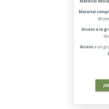
Material desc
Material comp
de pa
Acceso a la g
du
Acceso
a un gr
¡M