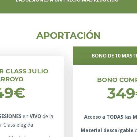
APORTACIÓN
BONO DE 10 MAST
R CLASS JULIO
ARROYO
BONO COM
49€
34
SESIONES
en
VIVO
de la
Acceso a TODAS las M
r Class elegida
Material descargable
d