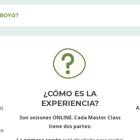
RROYO?
¿CÓMO ES LA
EXPERIENCIA?
).
A
Son sesiones ONLINE.
Cada Master Class
i
tiene dos partes:
te