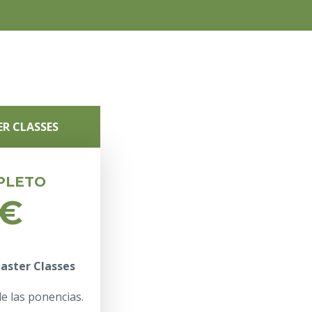
ER CLASSES
PLETO
9€
aster Classes
e las ponencias.