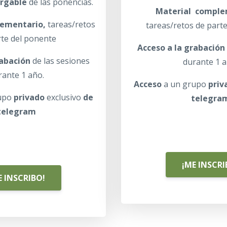
argable
de las ponencias.
Material comple
lementario,
tareas/retos
tareas/retos de part
rte del ponente
Acceso a la grabación
rabación
de las sesiones
durante 1 a
rante 1 año.
Acceso
a un grupo
priv
upo
privado
exclusivo
de
telegra
telegram
¡ME INSCRI
E INSCRIBO!