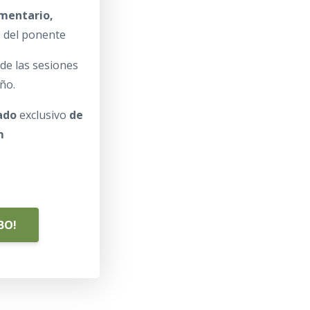
mentario,
e del ponente
de las sesiones
ño.
ado
exclusivo
de
m
BO!