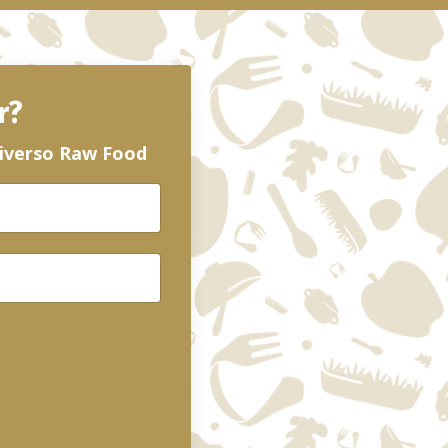
r?
niverso Raw Food