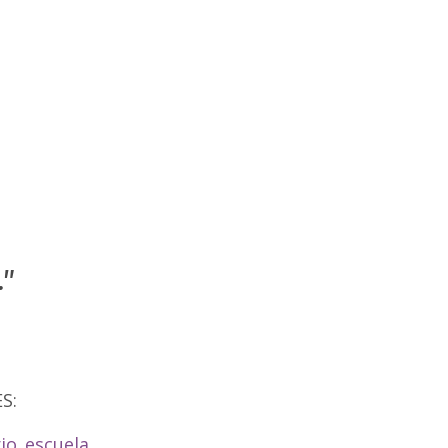
."
S:
io_escuela