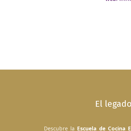
El legad
D
escubre la
Escuela de Cocina E