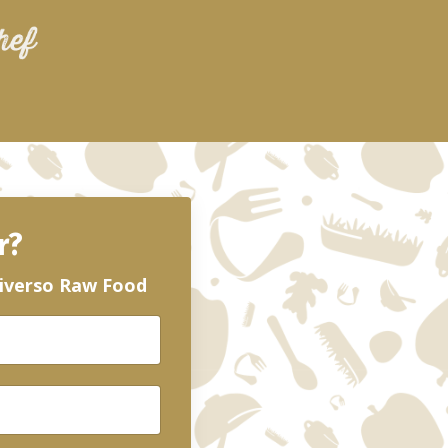
r?
niverso Raw Food