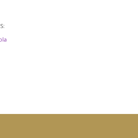
S:
ola